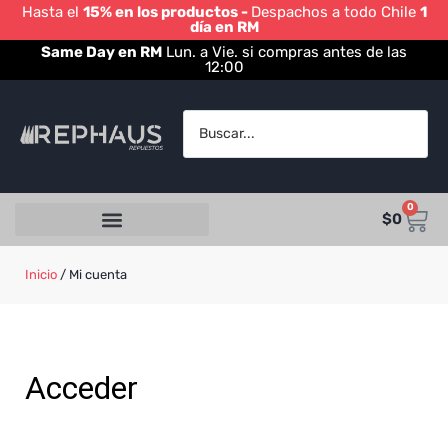
Hasta el
15% en los productos -
Despachos a todo Chile
1
día en RM
Same Day en RM
Lun. a Vie. si compras antes de las
12:00
0
$
0
Inicio
/ Mi cuenta
Acceder