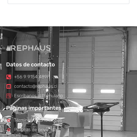
Datos de contacto
+56 9 9154 4898
contacto@rephaus.cl
Escríbanos al formulario
Páginas importantes
Términos y condiciones
Políticas de privacidad