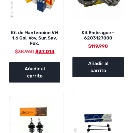
Kit de Mantencion VW
Kit Embrague –
1.6 Gol, Voy, Sur, Sav,
6203127000
Fox.
$
119.990
$
38.960
$
37.014
Añadir al
Añadir al
carrito
carrito