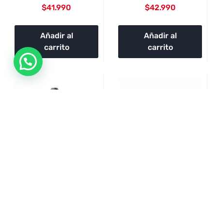
$
41.990
$
42.990
Añadir al
Añadir al
carrito
carrito
Discos de Freno
Filtro de Aceite
Delanteros – HF87B
$
9.990
$
88.990