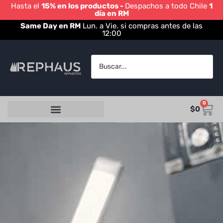
Hasta el
15% en los productos -
Despachos a todo Chile
1
día en RM
Same Day en RM
Lun. a Vie. si compras antes de las
12:00
0
$
0