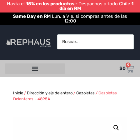
Hasta el
15% en los productos -
Despachos a todo Chile
1
día en RM
Same Day en RM
Lun. a Vie. si compras antes de las
12:00
0
$
0
Inicio
/
Dirección y eje delantero
/
Cazoletas
/ Cazoletas
Delanteras – 4895A