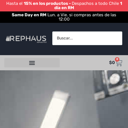
Hasta el
15% en los productos -
Despachos a todo Chile
1
día en RM
Same Day en RM
Lun. a Vie. si compras antes de las
12:00
0
$
0