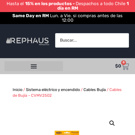
Hasta el
15% en los productos -
Despachos a todo Chile
1
día en RM
Same Day en RM
Lun. a Vie. si compras antes de las
12:00
0
$
0
Inicio
/
Sistema eléctrico y encendido
/
Cables Bujía
/ Cables
de Bujía – CVMV2502