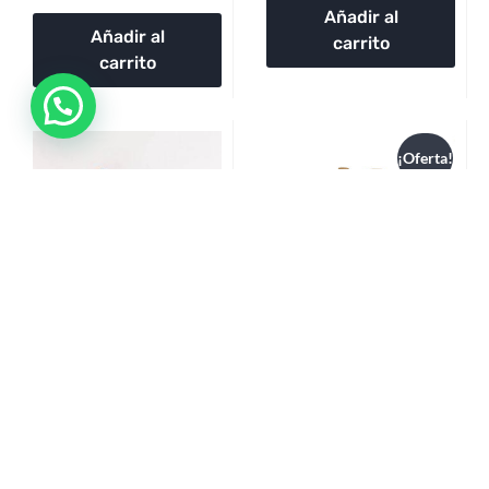
Añadir al
Añadir al
carrito
carrito
¡Oferta!
Kit Bujías de Encendido
Kit de Mantención con
– FLR7HTCO
Aceite Volkswagen
$
31.990
$
96.513
$
91.687
Leer más
Añadir al