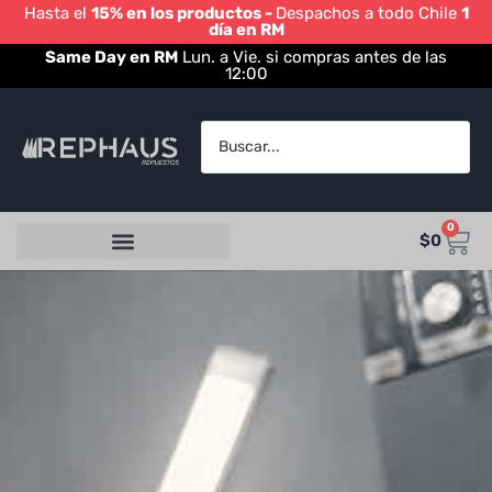
Hasta el
15% en los productos -
Despachos a todo Chile
1
día en RM
Same Day en RM
Lun. a Vie. si compras antes de las
12:00
0
$
0