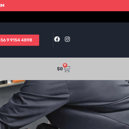
 RM
+56 9 9154 4898
0
$
0