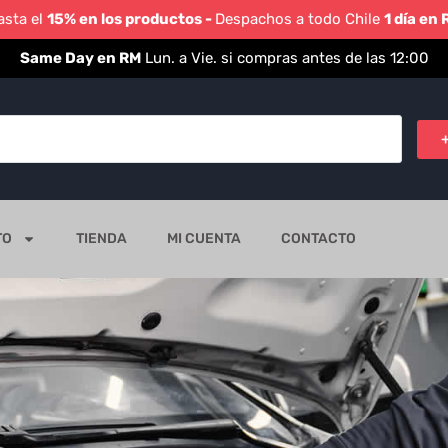
asta el
15% en los productos -
Despachos a todo Chile
1 día en
Same Day en RM
Lun. a Vie. si compras antes de las 12:00
TO
TIENDA
MI CUENTA
CONTACTO