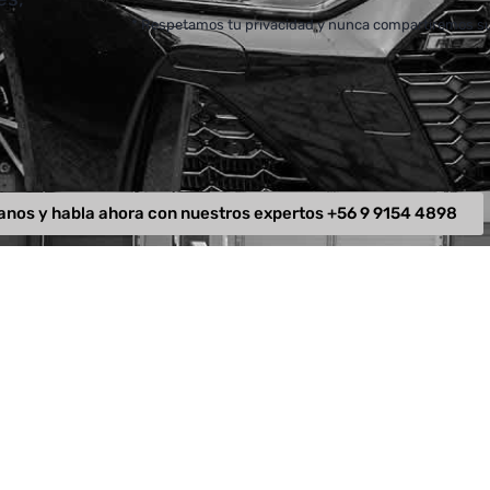
* Respetamos tu privacidad y nunca compartiremos su
anos y habla ahora con nuestros expertos +56 9 9154 4898
ntacto
Páginas importantes
Fo
 4898
Términos y condiciones
phaus.cl
Políticas de privacidad
l formulario
Quiénes Somos