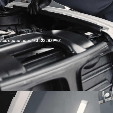
ctos etiquetados “33522283990”