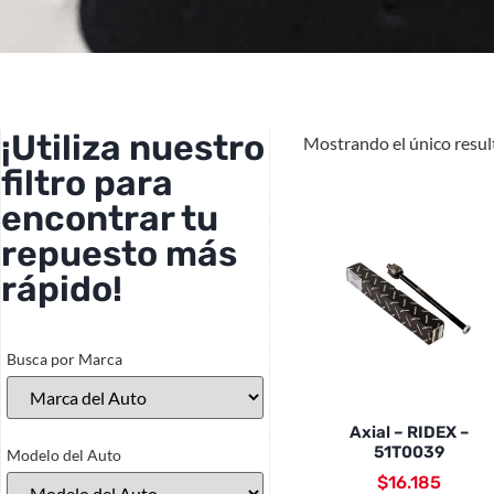
¡Utiliza nuestro
Mostrando el único resu
filtro para
encontrar tu
repuesto más
rápido!
Busca por Marca
Axial – RIDEX –
51T0039
Modelo del Auto
$
16.185