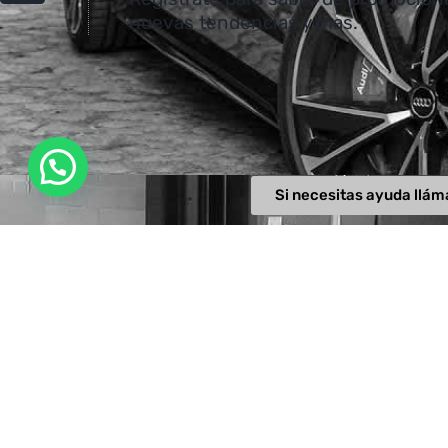
nuevas tendencias y mas.
Si necesitas ayuda llám
Datos de co
+56 9 9154
contacto@re
Escríbanos a