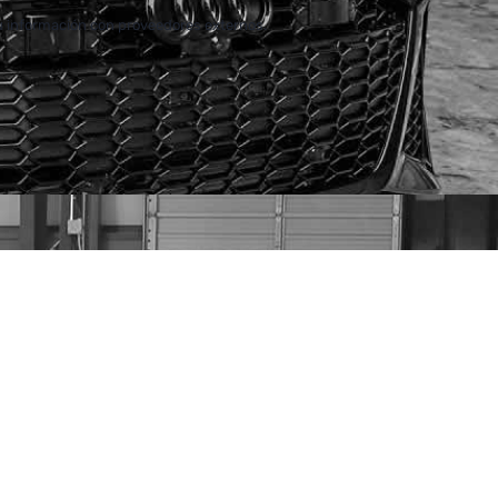
 información con proveedores externos.
rmas de pago