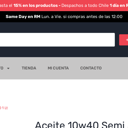
asta el
15% en los productos -
Despachos a todo Chile
1 día en
Same Day en RM
Lun. a Vie. si compras antes de las 12:00
TO
TIENDA
MI CUENTA
CONTACTO
 1 Lt
Aceite 10w40 Semi 