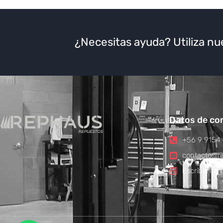
¿Necesitas ayuda? Utiliza nu
Datos de co
+56 9 9154
contacto@re
Escríbanos a