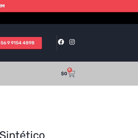
 RM
+56 9 9154 4898
0
$
0
Sintético