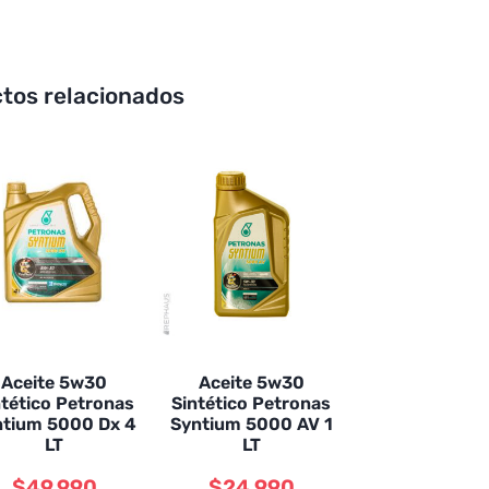
tos relacionados
Aceite 5w30
Aceite 5w30
ntético Petronas
Sintético Petronas
ntium 5000 Dx 4
Syntium 5000 AV 1
LT
LT
$
49.990
$
24.990