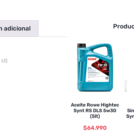
Produc
 adicional
 Lt)
Aceite Rowe Hightec
Synt RS DLS 5w30
Si
(5lt)
Sy
$
64.990