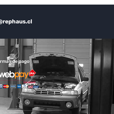
@rephaus.cl
rmas de pago