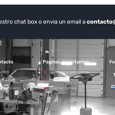
estro chat box o envia un email a
contacto
ntacto
Páginas importantes
Fo
 4898
Términos y condiciones
phaus.cl
Políticas de privacidad
l formulario
Quiénes Somos