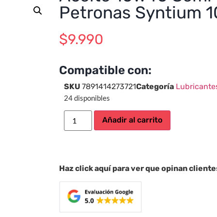
Petronas Syntium 1
$
9.990
Compatible con:
SKU
7891414273721
Categoría
Lubricante
24 disponibles
Añadir al carrito
Haz click aquí para ver que opinan client