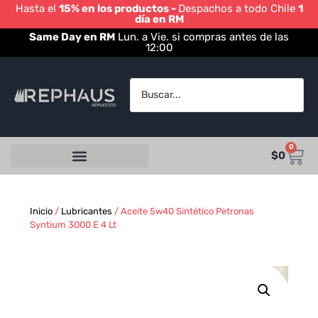
Hasta el
15% en los productos -
Despachos a todo Chile
1
día en RM
Same Day en RM
Lun. a Vie. si compras antes de las
12:00
0
$
0
Inicio
/
Lubricantes
/ Aceite 5w40 Sintético Petronas
Syntium 3000 E 4 Lt