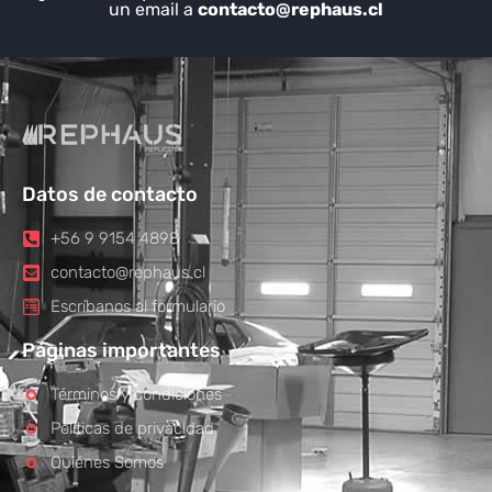
un email a
contacto@rephaus.cl
Datos de contacto
+56 9 9154 4898
contacto@rephaus.cl
Escríbanos al formulario
Páginas importantes
Términos y condiciones
Políticas de privacidad
Quiénes Somos