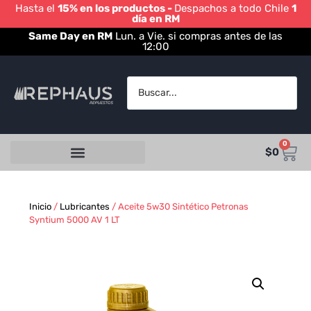
Hasta el
15% en los productos -
Despachos a todo Chile
1
día en RM
Same Day en RM
Lun. a Vie. si compras antes de las
12:00
0
$
0
Inicio
/
Lubricantes
/ Aceite 5w30 Sintético Petronas
Syntium 5000 AV 1 LT