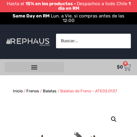
Hasta el
15% en los productos -
Despachos a todo Chile
1
día en RM
Same Day en RM
Lun. a Vie. si compras antes de las
12:00
0
$
0
Inicio
/
Frenos
/
Balatas
/ Balatas de Freno – ATE03.0137