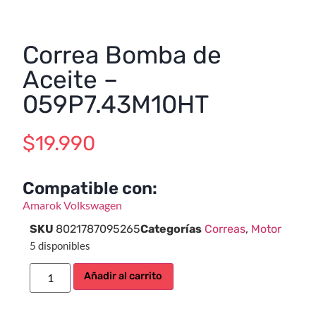
Correa Bomba de
Aceite –
059P7.43M10HT
$
19.990
Compatible con:
Amarok
Volkswagen
SKU
8021787095265
Categorías
Correas
,
Motor
5 disponibles
Añadir al carrito