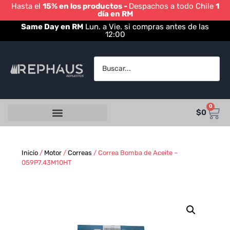
Hasta el
15% en los productos -
Despachos a todo Chile
1
día en RM
Same Day en RM
Lun. a Vie. si compras antes de las
12:00
0
$
0
Inicio
/
Motor
/
Correas
/ Correa Bomba de Aceite –
059P7.43M10HT