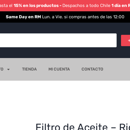
asta el
15% en los productos -
Despachos a todo Chile
1 día en
Same Day en RM
Lun. a Vie. si compras antes de las 12:00
TO
TIENDA
MI CUENTA
CONTACTO
Filtro de Aceite – 