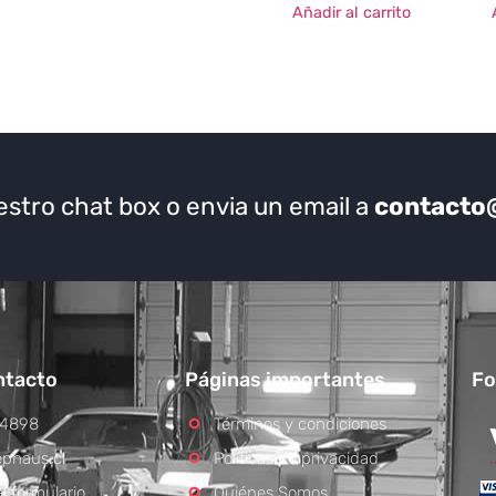
Añadir al carrito
estro chat box o envia un email a
contacto
ntacto
Páginas importantes
Fo
 4898
Términos y condiciones
phaus.cl
Políticas de privacidad
l formulario
Quiénes Somos