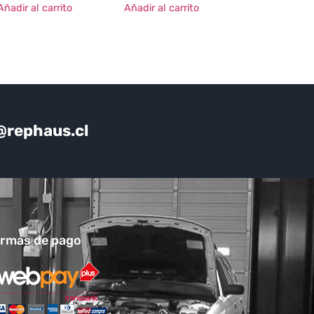
Añadir al carrito
Añadir al carrito
@rephaus.cl
rmas de pago