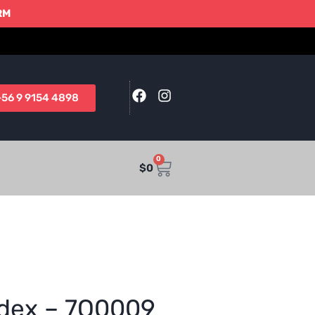
 RM
+56 9 9154 4898
0
$
0
Ridex – 7O0009