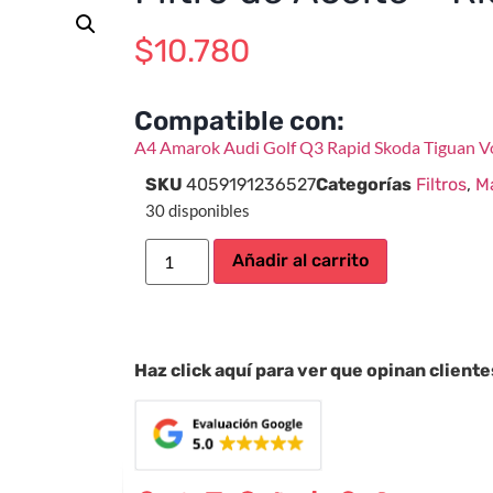
$
10.780
Compatible con:
A4
Amarok
Audi
Golf
Q3
Rapid
Skoda
Tiguan
V
SKU
4059191236527
Categorías
Filtros
,
M
30 disponibles
Añadir al carrito
Haz click aquí para ver que opinan client