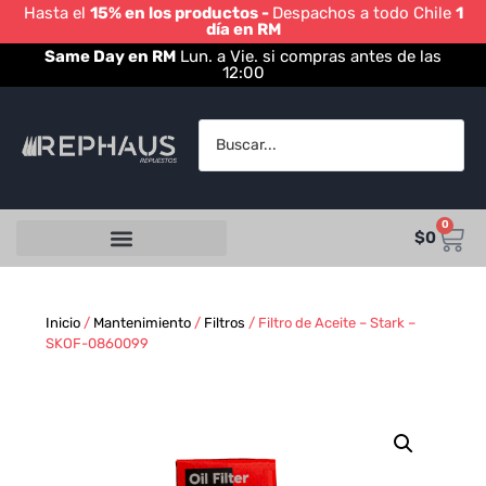
Hasta el
15% en los productos -
Despachos a todo Chile
1
día en RM
Same Day en RM
Lun. a Vie. si compras antes de las
12:00
0
$
0
Inicio
/
Mantenimiento
/
Filtros
/ Filtro de Aceite – Stark –
SKOF-0860099