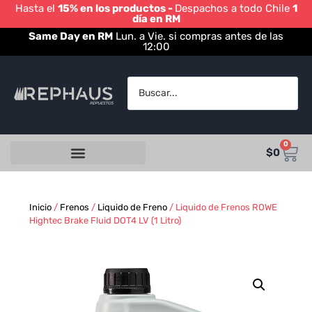
Hasta el
15% en los productos -
Despachos a todo Chile
1
día en RM
Same Day en RM
Lun. a Vie. si compras antes de las
12:00
0
$
0
Inicio
/
Frenos
/
Liquido de Freno
/ Liquido de Frenos ROWE
Hightec Brake Fluid DOT4 LV (1 Litro)