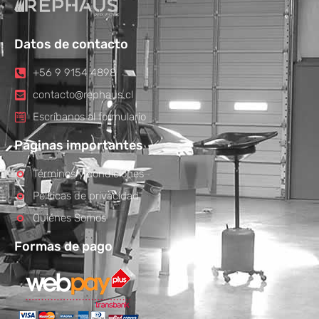
Datos de contacto
+56 9 9154 4898
contacto@rephaus.cl
Escríbanos al formulario
Páginas importantes
Términos y condiciones
Políticas de privacidad
Quiénes Somos
Formas de pago