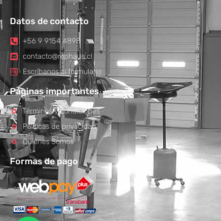
Datos de contacto
+56 9 9154 4898
contacto@rephaus.cl
Escríbanos al formulario
Páginas importantes
Términos y condiciones
Políticas de privacidad
Quiénes Somos
Formas de pago