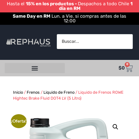
Hasta el
15% en los productos -
Despachos a todo Chile
1
día en RM
Same Day en RM
Lun. a Vie. si compras antes de las
12:00
0
$
0
Inicio
/
Frenos
/
Liquido de Freno
/ Liquido de Frenos ROWE
Hightec Brake Fluid DOT4 LV (5 Litro)
¡Oferta!