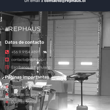
un email a
contacto@rephaus.cl
Datos de contacto
+56 9 9154 4898
contacto@rephaus.cl
Escríbanos al formulario
Páginas importantes
Términos y condiciones
Políticas de privacidad
Quiénes Somos