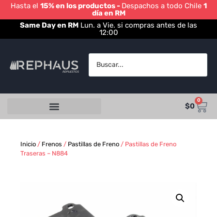
Hasta el
15% en los productos -
Despachos a todo Chile
1
día en RM
Same Day en RM
Lun. a Vie. si compras antes de las
12:00
0
$
0
Inicio
/
Frenos
/
Pastillas de Freno
/ Pastillas de Freno
Traseras – N884