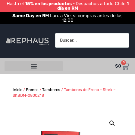
Hasta el
15% en los productos -
Despachos a todo Chile
1
día en RM
Same Day en RM
Lun. a Vie. si compras antes de las
12:00
0
$
0
Inicio
/
Frenos
/
Tambores
/ Tambores de Freno – Stark –
SKBDM-0800218