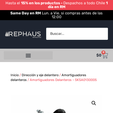
Hasta el
15% en los productos -
Despachos a todo Chile
1
día en RM
Same Day en RM
Lun. a Vie. si compras antes de las
12:00
0
$
0
Inicio
/
Dirección y eje delantero
/
Amortiguadores
delanteros
/ Amortiguadores Delanteros – SKSA0130005